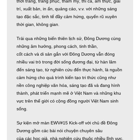
thời trang, trang phục, thẩm mỹ, thi ca, ẩm thực, giải
trí, xuất bản, in ấn, quảng cáo, v.v. với những sáng
tạo đặc sắc, tinh tế đầy cảm hứng, quyến rũ xuyên
thời gian, không gian.
Trải qua những biến thiên lịch sử, Đông Dương cùng
những âm hưởng, phong cách, tinh thần,
cốt cách và di sản gắn với Đông Dương vẫn đóng
nhiều vai trò trong đời sống đương đại, từ hàn lâm
đến sáng tạo, từ nghiên cứu đến thực hành, là nguồn
cảm hứng cho quá trình kiến tạo tri thức cũng như
nền công nghiệp văn hóa, sáng tạo đã và đang hình
thành, phát triển mạnh mẽ ở Việt Nam và những khu
vực trên thế giới có cộng đồng người Việt Nam sinh
sống.
Sự kiện mở màn EWV#15 Kick-off với chủ đề Đông
Dương gồm các bài nói chuyện chuyên sâu
của các học giả, nhà nghiên cứu thuộc nhiều lĩnh vực.