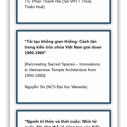
TS. Phan Thanh Hải (Sở VHTT Thừa
Thiên Huế)
“Tái tạo không gian thiêng- Cách tân
trong kiến trúc chùa Việt Nam giai doan
1900-1960”
[Re/creating Sacred Spaces – Innovations
in Vietnamese Temple Architecture from
1900-1960]
Nguyễn Sử (NCS Đại học Waseda)
“Người trí thức và thời cuộc: Nhìn từ
cuộc đời, tâm thế và sáng tạo của Kiến