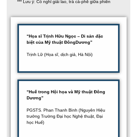
*** Lưu ý: Có nghỉ giải lao, trà cà-phê giữa phiên
“Họa sĩ Trịnh Hữu Ngọc – Di sản đặc
biệt của Mỹ thuật ĐôngDương”
Trịnh Lữ (Họa sĩ, dịch giả, Hà Nội)
“Huế trong Hội họa và Mỹ thuật Đông
Dương”
PGSTS. Phan Thanh Bình (Nguyên Hiệu
trưởng Trường Đại học Nghệ thuật, Đại
học Huế)